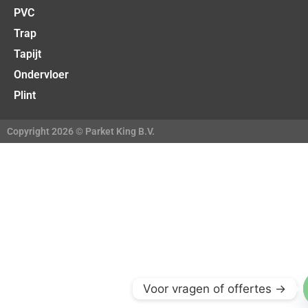
PVC
Trap
Tapijt
Ondervloer
Plint
Copyright 2026 © Parket King B.V.
Voor vragen of offertes ->