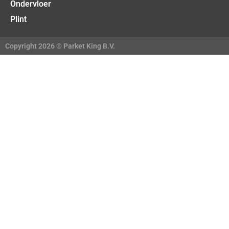
Ondervloer
Plint
Copyright 2026 © Parket King B.V.