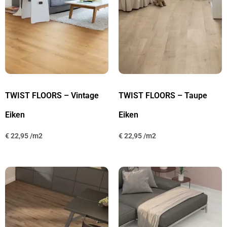
TWIST FLOORS – Vintage
TWIST FLOORS – Taupe
Eiken
Eiken
€
22,95
€
22,95