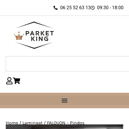
06 25 52 63 13
09:30 - 18:00
Home
/
Laminaat
/ FALQUON – Pindos