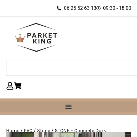
06 25 52 63 13
09:30 - 18:00
Home
/
PVC
/
Stone
/ STONE – Concrete Dark