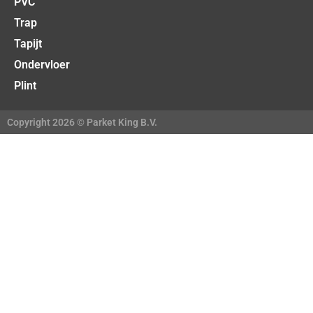
PVC
Trap
Tapijt
Ondervloer
Plint
Copyright 2026 © Parket King B.V.