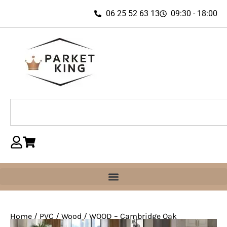
06 25 52 63 13
09:30 - 18:00
Home
/
PVC
/
Wood
/ WOOD – Cambridge Oak