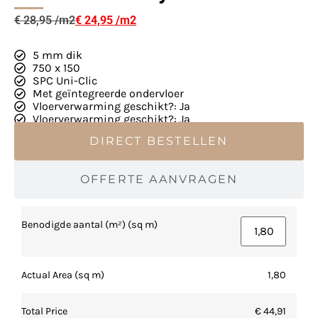
€
28,95
€
24,95
5 mm dik
750 x 150
SPC Uni-Clic
Met geïntegreerde ondervloer
Vloerverwarming geschikt?: Ja
Vloerverwarming geschikt?: Ja
DIRECT BESTELLEN
OFFERTE AANVRAGEN
Benodigde aantal (m²) (sq m)
Actual Area (sq m)
1,80
Total Price
€ 44,91