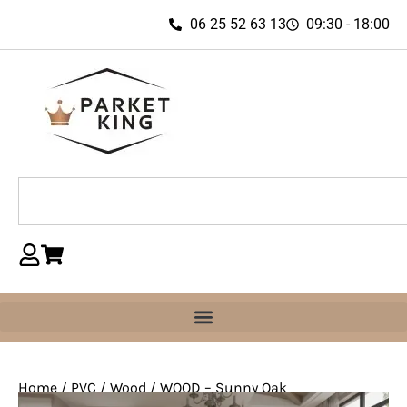
06 25 52 63 13
09:30 - 18:00
Home
/
PVC
/
Wood
/ WOOD – Sunny Oak