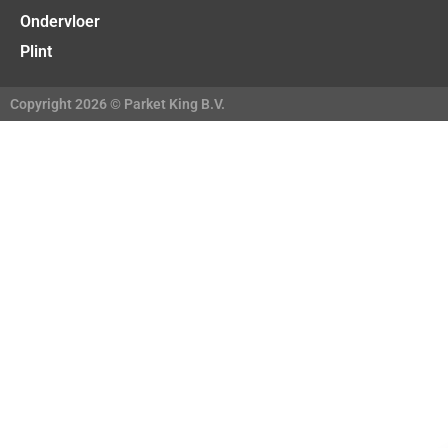
Ondervloer
Plint
Copyright 2026 © Parket King B.V.