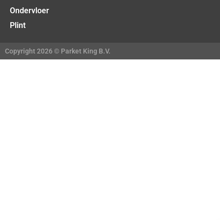
Ondervloer
Plint
Copyright 2026 © Parket King B.V.