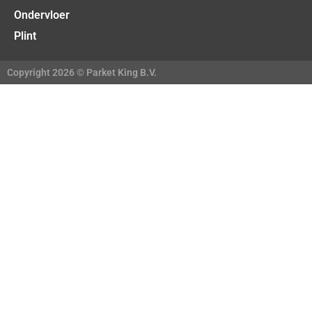
Ondervloer
Plint
Copyright 2026 © Parket King B.V.