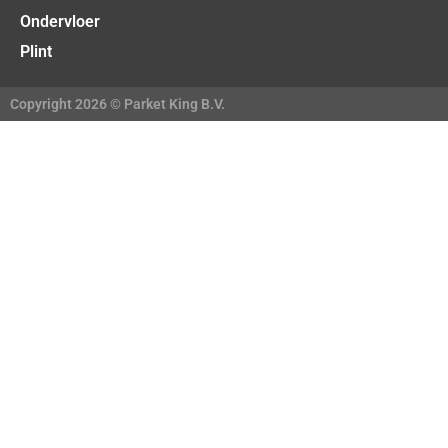
Ondervloer
Plint
Copyright 2026 © Parket King B.V.