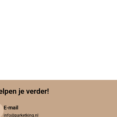
elpen je verder!
E-mail
info@parketking.nl