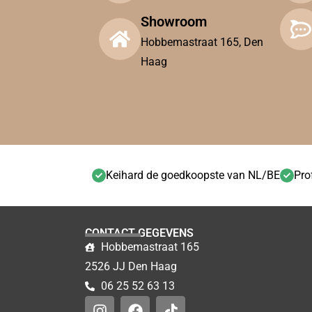
Showroom
Hobbemastraat 165, Den
Haag
Keihard de goedkoopste van NL/BE
Pro
CONTACT GEGEVENS
Hobbemastraat 165
2526 JJ Den Haag
06 25 52 63 13