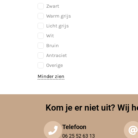
Zwart
Warm grijs
Licht grijs
Wit
Bruin
Antraciet
Overige
Minder zien
Kom je er niet uit? Wij h
Telefoon
06 25 52 63 13