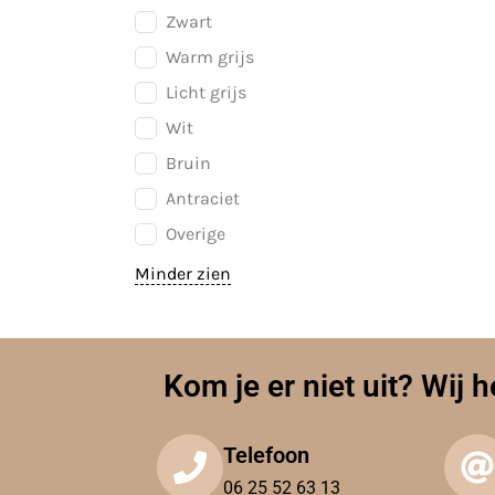
Zwart
Warm grijs
Licht grijs
Wit
Bruin
Antraciet
Overige
Minder zien
Kom je er niet uit? Wij h
Telefoon
06 25 52 63 13