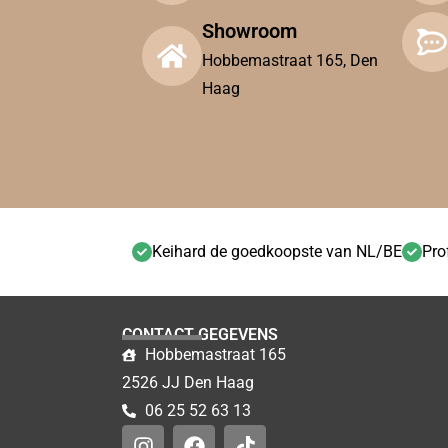
Showroom
Hobbemastraat 165, Den
Haag
Keihard de goedkoopste van NL/BE
Pro
CONTACT GEGEVENS
Hobbemastraat 165
2526 JJ Den Haag
06 25 52 63 13