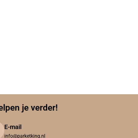
elpen je verder!
E-mail
info@parketking.nl