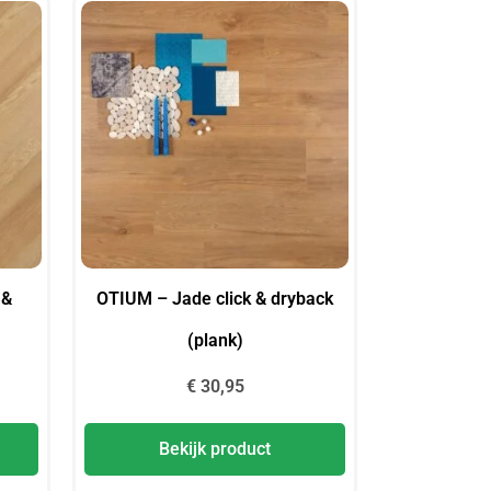
 &
OTIUM – Jade click & dryback
(plank)
€
30,95
Bekijk product