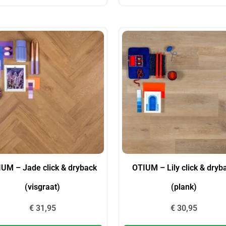
UM – Jade click & dryback
OTIUM – Lily click & dryb
(visgraat)
(plank)
€
31,95
€
30,95