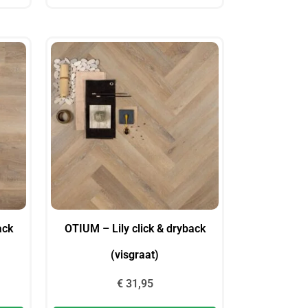
ack
OTIUM – Lily click & dryback
(visgraat)
€
31,95