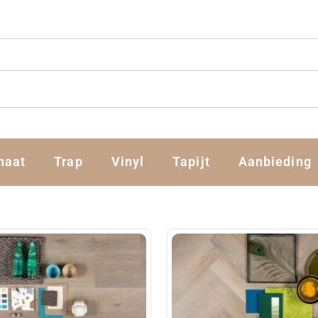
naat
Trap
Vinyl
Tapijt
Aanbieding