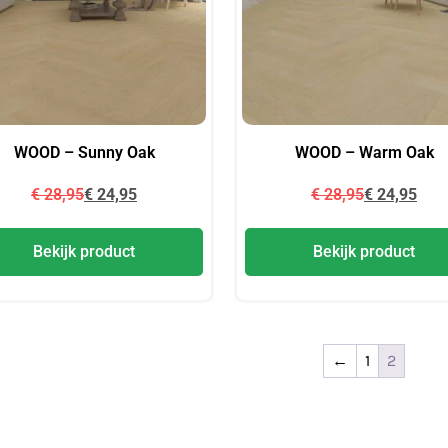
WOOD – Sunny Oak
WOOD – Warm Oak
€
28,95
€
24,95
€
28,95
€
24,95
Bekijk product
Bekijk product
←
1
2