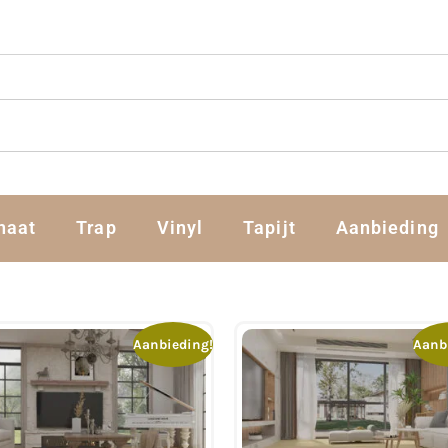
naat
Trap
Vinyl
Tapijt
Aanbieding
Aanbieding!
Aanb