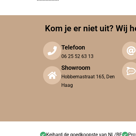
Kom je er niet uit? Wij h
Telefoon
06 25 52 63 13
Showroom
Hobbemastraat 165, Den
Haag
Keihard de goedkoopste van NL/BE
Pro